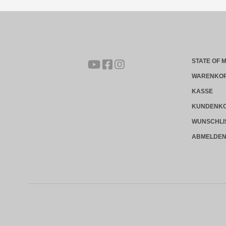
STATE OF 
WARENKO
KASSE
KUNDENK
WUNSCHLI
ABMELDE