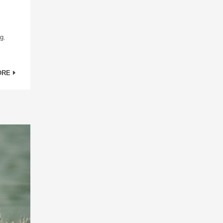
ng
,
ORE