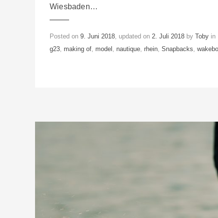
Wiesbaden…
Posted on
9. Juni 2018
, updated on
2. Juli 2018
by
Toby
in
g23
,
making of
,
model
,
nautique
,
rhein
,
Snapbacks
,
wakebo