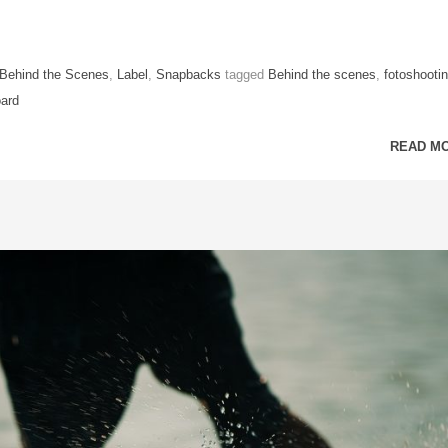
Categories
Tags
Behind the Scenes
,
Label
,
Snapbacks
tagged
Behind the scenes
,
fotoshooti
ard
READ M