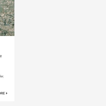
le
ler
,
ORE