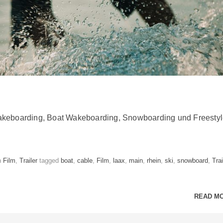
e Wakeboarding, Boat Wakeboarding, Snowboarding und Freesty
Categories
Tags
n
Film
,
Trailer
tagged
boat
,
cable
,
Film
,
laax
,
main
,
rhein
,
ski
,
snowboard
,
Trai
READ M