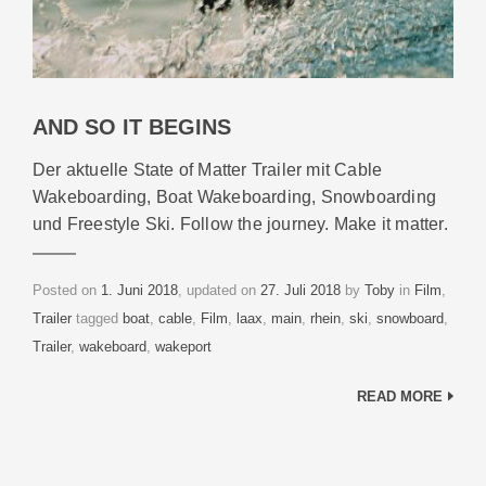
AND SO IT BEGINS
Der aktuelle State of Matter Trailer mit Cable
Wakeboarding, Boat Wakeboarding, Snowboarding
und Freestyle Ski. Follow the journey. Make it matter.
Categories
Posted on
1. Juni 2018
, updated on
27. Juli 2018
by
Toby
in
Film
,
Tags
Trailer
tagged
boat
,
cable
,
Film
,
laax
,
main
,
rhein
,
ski
,
snowboard
,
Trailer
,
wakeboard
,
wakeport
READ MORE