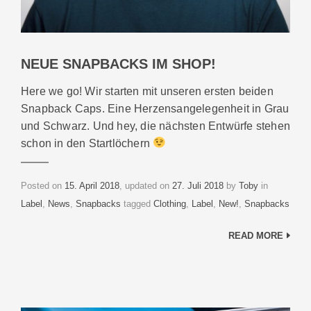
NEUE SNAPBACKS IM SHOP!
Here we go! Wir starten mit unseren ersten beiden
Snapback Caps. Eine Herzensangelegenheit in Grau
und Schwarz. Und hey, die nächsten Entwürfe stehen
schon in den Startlöchern
Categories
Posted on
15. April 2018
, updated on
27. Juli 2018
by
Toby
in
Tags
Label
,
News
,
Snapbacks
tagged
Clothing
,
Label
,
New!
,
Snapbacks
READ MORE