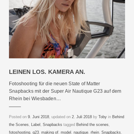
LEINEN LOS. KAMERA AN.
Fotoshooting für die neuen State of Matter
Snapbacks mit der Super Air Nautique G23 auf dem
Rhein bei Wiesbaden…
Categories
Posted on
9. Juni 2018
, updated on
2. Juli 2018
by
Toby
in
Behind
Tags
the Scenes
,
Label
,
Snapbacks
tagged
Behind the scenes
,
fotoshooting
,
g23
,
making of
,
model
,
nautique
,
rhein
,
Snapbacks
,