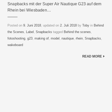
Snapbacks mit der Super Air Nautique G23 auf dem
Rhein bei Wiesbaden…
Categories
Posted on
9. Juni 2018
, updated on
2. Juli 2018
by
Toby
in
Behind
Tags
the Scenes
,
Label
,
Snapbacks
tagged
Behind the scenes
,
fotoshooting
,
g23
,
making of
,
model
,
nautique
,
rhein
,
Snapbacks
,
wakeboard
READ MORE