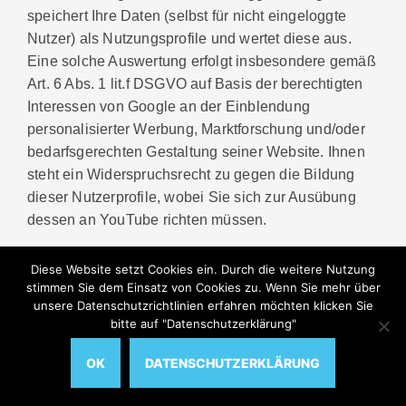
speichert Ihre Daten (selbst für nicht eingeloggte
Nutzer) als Nutzungsprofile und wertet diese aus.
Eine solche Auswertung erfolgt insbesondere gemäß
Art. 6 Abs. 1 lit.f DSGVO auf Basis der berechtigten
Interessen von Google an der Einblendung
personalisierter Werbung, Marktforschung und/oder
bedarfsgerechten Gestaltung seiner Website. Ihnen
steht ein Widerspruchsrecht zu gegen die Bildung
dieser Nutzerprofile, wobei Sie sich zur Ausübung
dessen an YouTube richten müssen.
Unabhängig von einer Wiedergabe der eingebetteten
Diese Website setzt Cookies ein. Durch die weitere Nutzung
Videos wird bei jedem Aufruf dieser Website eine
stimmen Sie dem Einsatz von Cookies zu. Wenn Sie mehr über
Verbindung zum Google-Netzwerk „DoubleClick“
unsere Datenschutzrichtlinien erfahren möchten klicken Sie
bitte auf "Datenschutzerklärung"
aufgenommen, was ohne unseren Einfluss weitere
Datenverarbeitungsvorgänge auslösen kann.
OK
DATENSCHUTZERKLÄRUNG
Google LLC mit Sitz in den USA ist für das us-